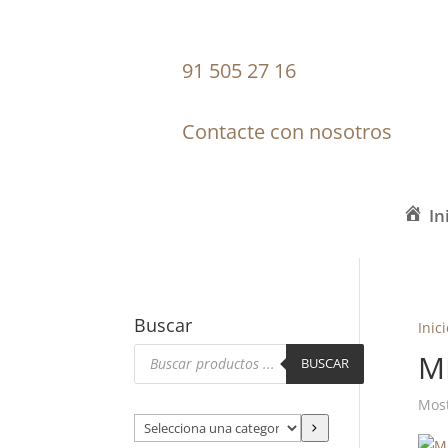
91 505 27 16
Contacte con nosotros
In
Buscar
Inici
Búsqueda
M
de
BUSCAR
productos
Most
S
e