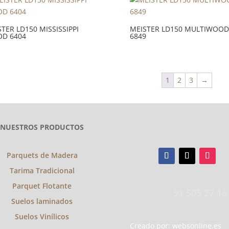
TER LD150 MISSISSIPPI
MEISTER LD150 MULTIWOOD
D 6404
6849
1
2
3
→
NUESTROS PRODUCTOS
SIGANOS EN NUESTRAS RE
Parquets de Madera
Tarima Tradicional
Parquet Flotante
91 505 27 16
Suelos laminados
Suelos Vinílicos
Creado por:
websonline.es