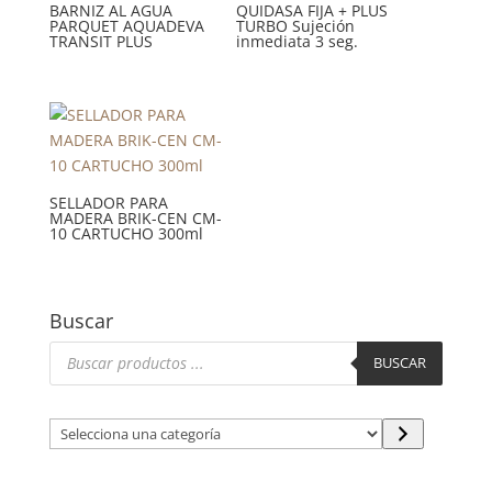
BARNIZ AL AGUA
QUIDASA FIJA + PLUS
PARQUET AQUADEVA
TURBO Sujeción
TRANSIT PLUS
inmediata 3 seg.
SELLADOR PARA
MADERA BRIK-CEN CM-
10 CARTUCHO 300ml
Buscar
Búsqueda
de
BUSCAR
productos
S
e
l