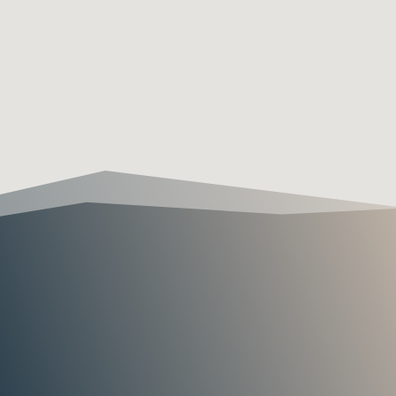
adapte lo que necesita, buscando
siempre una perfecta combinación entre
calidad y precio»