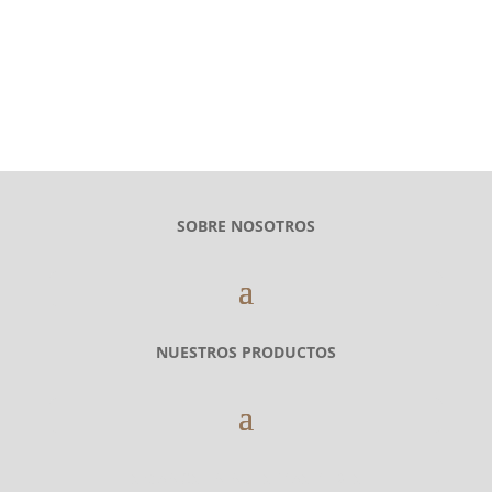
EMAIL
info@parquetscamara.com
SOBRE NOSOTROS
NUESTROS PRODUCTOS
SIGANOS EN NUESTRAS REDES