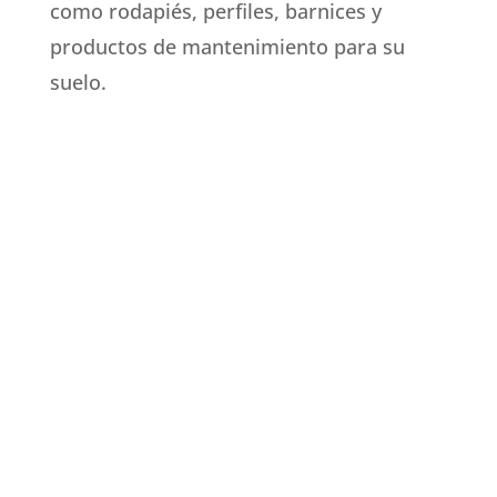
como rodapiés, perfiles, barnices y
productos de mantenimiento para su
suelo.

Stock permanente de suelos

Reparto propio

Atención personalizada